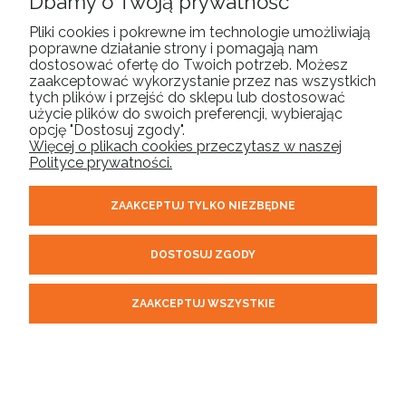
Dbamy o Twoją prywatność
Pliki cookies i pokrewne im technologie umożliwiają
poprawne działanie strony i pomagają nam
MOJE KONTO
dostosować ofertę do Twoich potrzeb. Możesz
zaakceptować wykorzystanie przez nas wszystkich
tych plików i przejść do sklepu lub dostosować
PŁATNOŚCI I DOSTAWA
użycie plików do swoich preferencji, wybierając
opcję "Dostosuj zgody".
Więcej o plikach cookies przeczytasz w naszej
INFORMACJE
Polityce prywatności.
ZAAKCEPTUJ TYLKO NIEZBĘDNE
O NAS
DOSTOSUJ ZGODY
ORELL | tel.
| email:
510 304 975
sklep@orell.pl
| ul. Cukrowa 10F,
71-004 Szczecin woj. zachodniopomorskie | NIP: 8522431281
ZAAKCEPTUJ WSZYSTKIE
REGON: 320711503
POKAŻ PEŁNĄ WERSJĘ STRONY
Sklep internetowy Shoper.pl