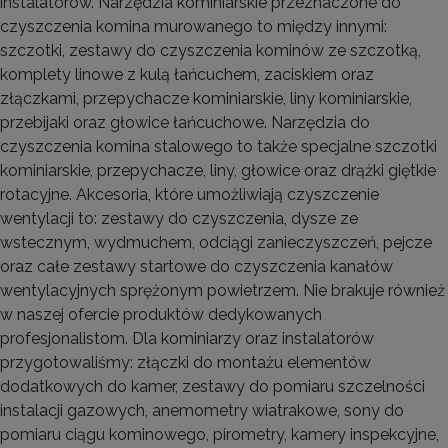
instalatorów. Narzędzia kominiarskie przeznaczone do
czyszczenia komina murowanego to między innymi:
szczotki, zestawy do czyszczenia kominów ze szczotką,
komplety linowe z kulą łańcuchem, zaciskiem oraz
złączkami, przepychacze kominiarskie, liny kominiarskie,
przebijaki oraz głowice łańcuchowe. Narzędzia do
czyszczenia komina stalowego to także specjalne szczotki
kominiarskie, przepychacze, liny, głowice oraz drążki giętkie
rotacyjne. Akcesoria, które umożliwiają czyszczenie
wentylacji to: zestawy do czyszczenia, dysze ze
wstecznym, wydmuchem, odciągi zanieczyszczeń, pejcze
oraz całe zestawy startowe do czyszczenia kanałów
wentylacyjnych sprężonym powietrzem. Nie brakuje również
w naszej ofercie produktów dedykowanych
profesjonalistom. Dla kominiarzy oraz instalatorów
przygotowaliśmy: złączki do montażu elementów
dodatkowych do kamer, zestawy do pomiaru szczelności
instalacji gazowych, anemometry wiatrakowe, sony do
pomiaru ciągu kominowego, pirometry, kamery inspekcyjne,