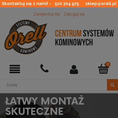
Skontaktuj się z nami! -
510 304 975
sklep@orell.pl
Zarejestruj się
Zaloguj się