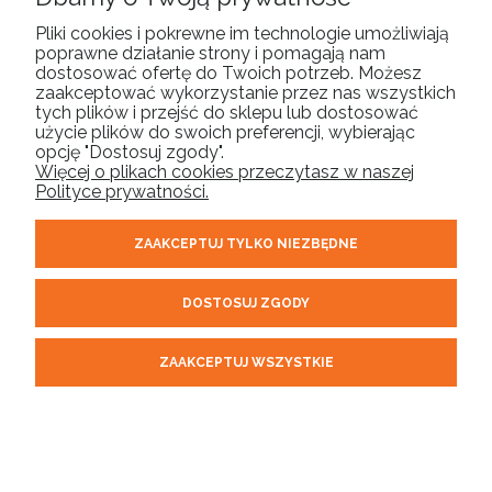
SZYBKIE FORMY
Z OBSŁUGĄ
Pliki cookies i pokrewne im technologie umożliwiają
DOSTAWY
KLIENTA
poprawne działanie strony i pomagają nam
dostosować ofertę do Twoich potrzeb. Możesz
zaakceptować wykorzystanie przez nas wszystkich
Kurier DHL, Paczkomat
Zadzwoń, napisz maila,
tych plików i przejść do sklepu lub dostosować
InPost.
lub skorzystaj z naszego
użycie plików do swoich preferencji, wybierając
opcję "Dostosuj zgody".
live chat'a.
Więcej o plikach cookies przeczytasz w naszej
Polityce prywatności.
ZAAKCEPTUJ TYLKO NIEZBĘDNE
DOSTOSUJ ZGODY
ZAAKCEPTUJ WSZYSTKIE
Potrzebujesz
pomocy?