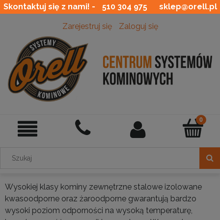
Skontaktuj się z nami! -
510 304 975
sklep@orell.pl
Zarejestruj się
Zaloguj się
Wysokiej klasy kominy zewnętrzne stalowe izolowane
kwasoodporne oraz żaroodporne gwarantują bardzo
wysoki poziom odporności na wysoką temperaturę,