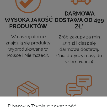
DARMOWA
WYSOKA JAKOŚĆ
DOSTAWA OD 499
PRODUKTÓW
ZŁ*
W naszej ofercie
Zrób zakupy za min.
znajdują się produkty
499 zł i ciesz się
wyprodukowane w
darmowa dostawą.
Polsce i Niemczech.
(*nie dotyczy masy do
szlamowania)
DOBRY KONTAKT
Dbamy o Twoją prywatność