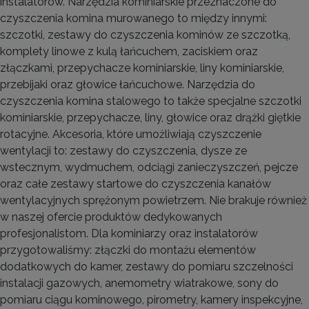
instalatorów. Narzędzia kominiarskie przeznaczone do
czyszczenia komina murowanego to między innymi:
szczotki, zestawy do czyszczenia kominów ze szczotką,
komplety linowe z kulą łańcuchem, zaciskiem oraz
złączkami, przepychacze kominiarskie, liny kominiarskie,
przebijaki oraz głowice łańcuchowe. Narzędzia do
czyszczenia komina stalowego to także specjalne szczotki
kominiarskie, przepychacze, liny, głowice oraz drążki giętkie
rotacyjne. Akcesoria, które umożliwiają czyszczenie
wentylacji to: zestawy do czyszczenia, dysze ze
wstecznym, wydmuchem, odciągi zanieczyszczeń, pejcze
oraz całe zestawy startowe do czyszczenia kanałów
wentylacyjnych sprężonym powietrzem. Nie brakuje również
w naszej ofercie produktów dedykowanych
profesjonalistom. Dla kominiarzy oraz instalatorów
przygotowaliśmy: złączki do montażu elementów
dodatkowych do kamer, zestawy do pomiaru szczelności
instalacji gazowych, anemometry wiatrakowe, sony do
pomiaru ciągu kominowego, pirometry, kamery inspekcyjne,