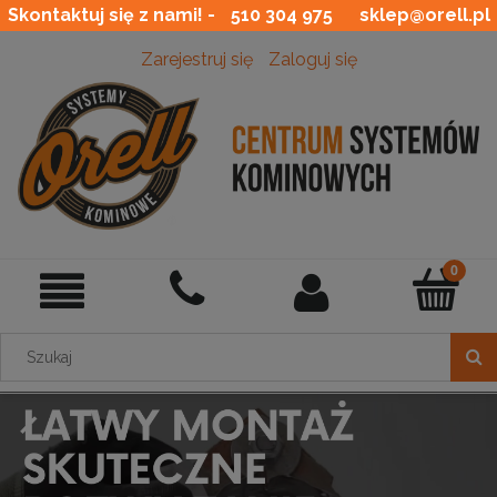
Skontaktuj się z nami! -
510 304 975
sklep@orell.pl
Zarejestruj się
Zaloguj się