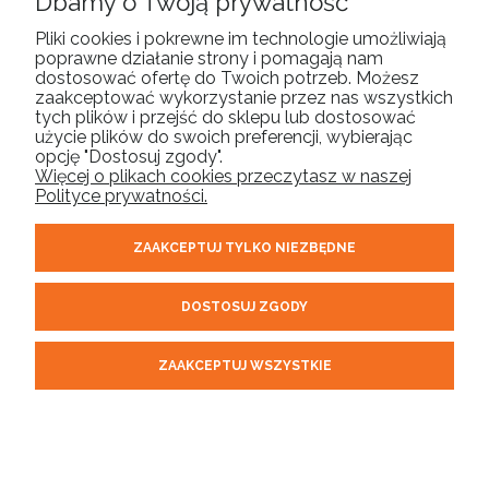
Dbamy o Twoją prywatność
Pliki cookies i pokrewne im technologie umożliwiają
poprawne działanie strony i pomagają nam
MOJE KONTO
dostosować ofertę do Twoich potrzeb. Możesz
zaakceptować wykorzystanie przez nas wszystkich
tych plików i przejść do sklepu lub dostosować
PŁATNOŚCI I DOSTAWA
użycie plików do swoich preferencji, wybierając
opcję "Dostosuj zgody".
Więcej o plikach cookies przeczytasz w naszej
INFORMACJE
Polityce prywatności.
ZAAKCEPTUJ TYLKO NIEZBĘDNE
O NAS
DOSTOSUJ ZGODY
ORELL | tel.
| email:
510 304 975
sklep@orell.pl
| ul. Cukrowa 10F,
71-004 Szczecin woj. zachodniopomorskie | NIP: 8522431281
ZAAKCEPTUJ WSZYSTKIE
REGON: 320711503
POKAŻ PEŁNĄ WERSJĘ STRONY
Sklep internetowy Shoper.pl