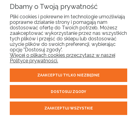
Dbamy o Twoją prywatność
POMOC
Pliki cookies i pokrewne im technologie umożliwiają
poprawne działanie strony i pomagają nam
MOJE KONTO
dostosować ofertę do Twoich potrzeb. Możesz
zaakceptować wykorzystanie przez nas wszystkich
tych plików i przejść do sklepu lub dostosować
PŁATNOŚCI I DOSTAWA
użycie plików do swoich preferencji, wybierając
opcję "Dostosuj zgody".
Więcej o plikach cookies przeczytasz w naszej
INFORMACJE
Polityce prywatności.
ZAAKCEPTUJ TYLKO NIEZBĘDNE
O NAS
DOSTOSUJ ZGODY
ORELL | tel.
| email:
510 304 975
sklep@orell.pl
| ul. Cukrowa 10F,
71-004 Szczecin woj. zachodniopomorskie | NIP: 8522431281
ZAAKCEPTUJ WSZYSTKIE
REGON: 320711503
POKAŻ PEŁNĄ WERSJĘ STRONY