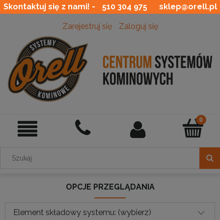
Skontaktuj się z nami! -
510 304 975
sklep@orell.pl
Zarejestruj się
Zaloguj się
OPCJE PRZEGLĄDANIA
Element składowy systemu: (wybierz)