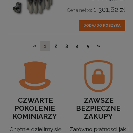
1 301,62 zł
Cena netto:
DODAJ DO KOSZYKA
«
1
2
3
4
5
»
CZWARTE
ZAWSZE
POKOLENIE
BEZPIECZNE
KOMINIARZY
ZAKUPY
Chętnie dzielimy się
Zarówno płatności jak i