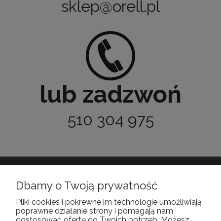
sklep@orell.pl
lub zadzwoń
510 304 975
Dbamy o Twoją prywatność
POMOC
Pliki cookies i pokrewne im technologie umożliwiają
poprawne działanie strony i pomagają nam
MOJE KONTO
dostosować ofertę do Twoich potrzeb. Możesz