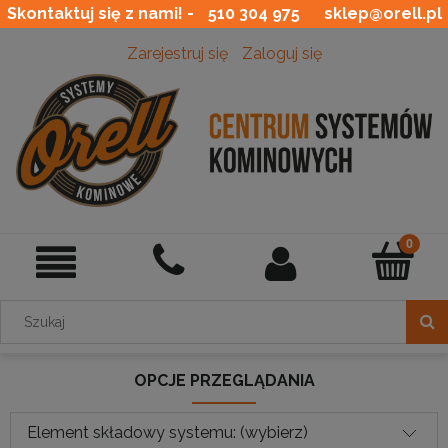
Skontaktuj się z nami! -
510 304 975
sklep@orell.pl
Zarejestruj się
Zaloguj się
OPCJE PRZEGLĄDANIA
Element składowy systemu: (wybierz)