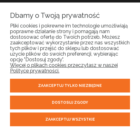
POMOC
Dbamy o Twoją prywatność
Pliki cookies i pokrewne im technologie umożliwiają
poprawne działanie strony i pomagają nam
MOJE KONTO
dostosować ofertę do Twoich potrzeb. Możesz
zaakceptować wykorzystanie przez nas wszystkich
tych plików i przejść do sklepu lub dostosować
PŁATNOŚCI I DOSTAWA
użycie plików do swoich preferencji, wybierając
opcję "Dostosuj zgody".
Więcej o plikach cookies przeczytasz w naszej
INFORMACJE
Polityce prywatności.
ZAAKCEPTUJ TYLKO NIEZBĘDNE
O NAS
DOSTOSUJ ZGODY
ORELL | tel.
| email:
510 304 975
sklep@orell.pl
| ul. Cukrowa 10F,
71-004 Szczecin woj. zachodniopomorskie | NIP: 8522431281
ZAAKCEPTUJ WSZYSTKIE
REGON: 320711503