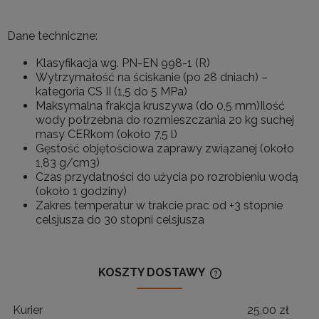
Dane techniczne:
Klasyfikacja wg. PN-EN 998-1 (R)
Wytrzymałość na ściskanie (po 28 dniach) –
kategoria CS II (1,5 do 5 MPa)
Maksymalna frakcja kruszywa (do 0,5 mm)Ilość
wody potrzebna do rozmieszczania 20 kg suchej
masy CERkom (około 7,5 l)
Gęstość objętościowa zaprawy związanej (około
1,83 g/cm3)
Czas przydatności do użycia po rozrobieniu wodą
(około 1 godziny)
Zakres temperatur w trakcie prac od +3 stopnie
celsjusza do 30 stopni celsjusza
KOSZTY DOSTAWY
CENA NIE ZAWIERA
KOSZTÓW PŁATNOŚ
Kurier
25,00 zł