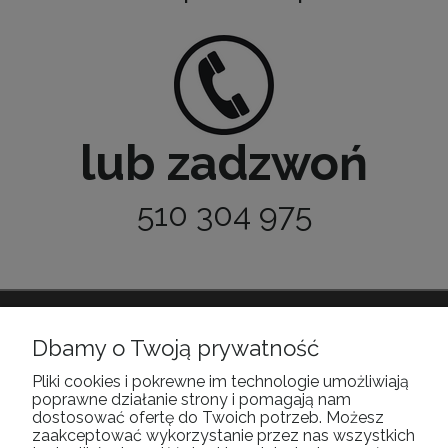
lub zadzwoń
510 304 975
POMOC
Dbamy o Twoją prywatność
Pliki cookies i pokrewne im technologie umożliwiają
poprawne działanie strony i pomagają nam
MOJE KONTO
dostosować ofertę do Twoich potrzeb. Możesz
zaakceptować wykorzystanie przez nas wszystkich