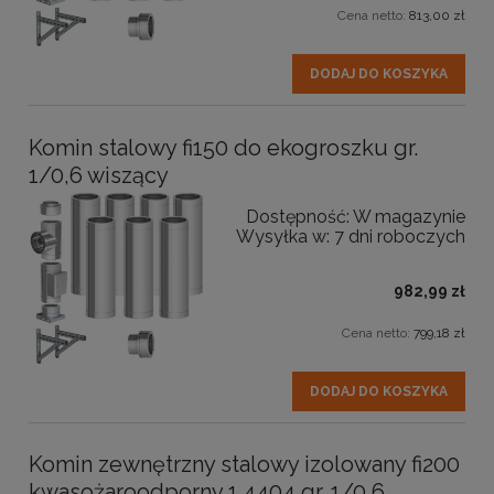
Cena netto:
813,00 zł
DODAJ DO KOSZYKA
Komin stalowy fi150 do ekogroszku gr.
1/0,6 wiszący
Dostępność:
W magazynie
Wysyłka w:
7 dni roboczych
982,99 zł
Cena netto:
799,18 zł
DODAJ DO KOSZYKA
Komin zewnętrzny stalowy izolowany fi200
kwasożaroodporny 1.4404 gr. 1/0,6