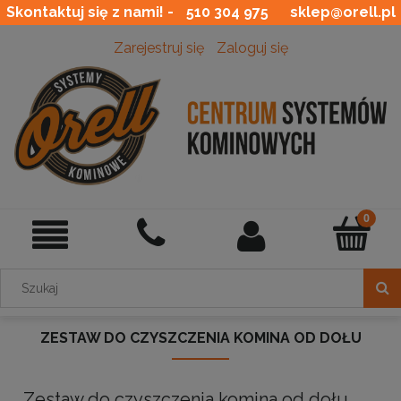
Skontaktuj się z nami! -
510 304 975
sklep@orell.pl
Zarejestruj się
Zaloguj się
ZESTAW DO CZYSZCZENIA KOMINA OD DOŁU
Zestaw do czyszczenia komina od dołu