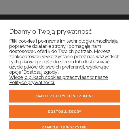
Dbamy o Twoją prywatność
POMOC
Pliki cookies i pokrewne im technologie umożliwiają
poprawne działanie strony i pomagają nam
MOJE KONTO
dostosować ofertę do Twoich potrzeb. Możesz
zaakceptować wykorzystanie przez nas wszystkich
tych plików i przejść do sklepu lub dostosować
PŁATNOŚCI I DOSTAWA
użycie plików do swoich preferencji, wybierając
opcję "Dostosuj zgody".
Więcej o plikach cookies przeczytasz w naszej
INFORMACJE
Polityce prywatności.
ZAAKCEPTUJ TYLKO NIEZBĘDNE
O NAS
DOSTOSUJ ZGODY
ORELL | tel.
| email:
510 304 975
sklep@orell.pl
| ul. Cukrowa 10F,
71-004 Szczecin woj. zachodniopomorskie | NIP: 8522431281
ZAAKCEPTUJ WSZYSTKIE