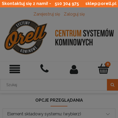
Skontaktuj się z nami! -
510 304 975
sklep@orell.pl
Zarejestruj się
Zaloguj się
OPCJE PRZEGLĄDANIA
Element składowy systemu: (wybierz)