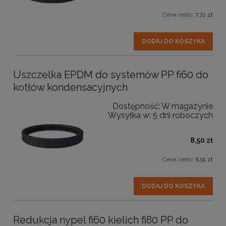
Cena netto:
7,72 zł
DODAJ DO KOSZYKA
Uszczelka EPDM do systemów PP fi60 do
kotłów kondensacyjnych
Dostępność:
W magazynie
Wysyłka w:
5 dni roboczych
8,50 zł
Cena netto:
6,91 zł
DODAJ DO KOSZYKA
Redukcja nypel fi60 kielich fi80 PP do