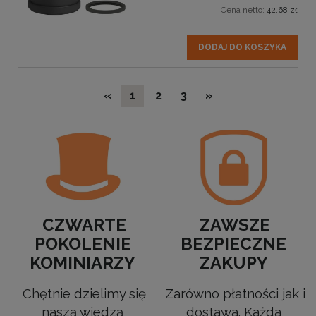
Cena netto:
42,68 zł
DODAJ DO KOSZYKA
«
1
2
3
»
CZWARTE
ZAWSZE
POKOLENIE
BEZPIECZNE
KOMINIARZY
ZAKUPY
Chętnie dzielimy się
Zarówno płatności jak i
naszą wiedzą
dostawa. Każda