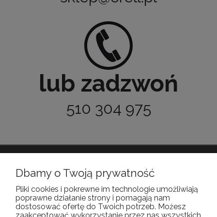
lub zadzwoń
510 304 975
Dbamy o Twoją prywatność
POMOC
Pliki cookies i pokrewne im technologie umożliwiają
poprawne działanie strony i pomagają nam
MOJE KONTO
dostosować ofertę do Twoich potrzeb. Możesz
zaakceptować wykorzystanie przez nas wszystkich