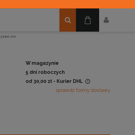
Cyklon 2m
W magazynie
5 dni roboczych
od 30,00 zł
- Kurier DHL
sprawdź formy dostawy
Cena nie zawiera ewentualnych
kosztów płatności