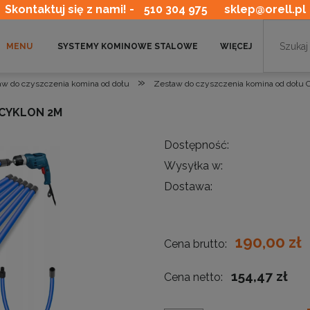
Skontaktuj się z nami! -
510 304 975
sklep@orell.pl
MENU
SYSTEMY KOMINOWE STALOWE
WIĘCEJ
»
aw do czyszczenia komina od dołu
Zestaw do czyszczenia komina od dołu 
 CYKLON 2M
Dostępność:
Wysyłka w:
Dostawa:
190,00 zł
Cena brutto:
154,47 zł
Cena netto: