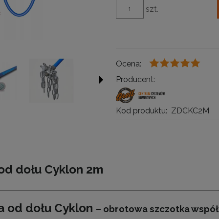
szt.
Ocena:
Producent:
Kod produktu:
ZDCKC2M
od dołu Cyklon 2m
a od dołu Cyklon
– obrotowa szczotka współp