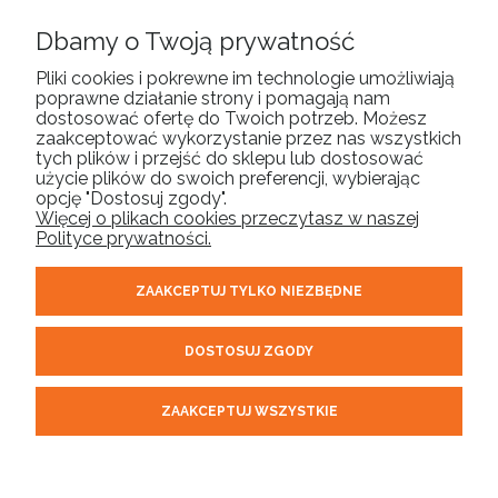
POMOC
Dbamy o Twoją prywatność
Pliki cookies i pokrewne im technologie umożliwiają
poprawne działanie strony i pomagają nam
MOJE KONTO
dostosować ofertę do Twoich potrzeb. Możesz
zaakceptować wykorzystanie przez nas wszystkich
tych plików i przejść do sklepu lub dostosować
PŁATNOŚCI I DOSTAWA
użycie plików do swoich preferencji, wybierając
opcję "Dostosuj zgody".
Więcej o plikach cookies przeczytasz w naszej
INFORMACJE
Polityce prywatności.
ZAAKCEPTUJ TYLKO NIEZBĘDNE
O NAS
DOSTOSUJ ZGODY
ORELL | tel.
| email:
510 304 975
sklep@orell.pl
| ul. Cukrowa 10F,
71-004 Szczecin woj. zachodniopomorskie | NIP: 8522431281
ZAAKCEPTUJ WSZYSTKIE
REGON: 320711503
POKAŻ PEŁNĄ WERSJĘ STRONY