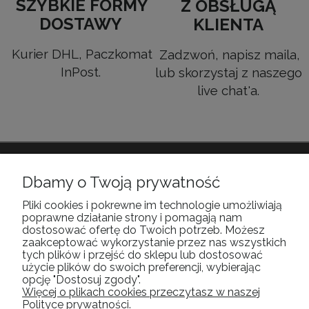
SZYBKIE FORMY
Z OBSŁUGĄ
DOSTAWY
KLIENTA
Kurier DHL, Paczkomat
Zadzwoń, napisz maila,
InPost.
lub skorzystaj z naszego
live chat'a.
POMOC
Dbamy o Twoją prywatność
Pliki cookies i pokrewne im technologie umożliwiają
poprawne działanie strony i pomagają nam
MOJE KONTO
dostosować ofertę do Twoich potrzeb. Możesz
zaakceptować wykorzystanie przez nas wszystkich
tych plików i przejść do sklepu lub dostosować
PŁATNOŚCI I DOSTAWA
użycie plików do swoich preferencji, wybierając
opcję "Dostosuj zgody".
Więcej o plikach cookies przeczytasz w naszej
INFORMACJE
Polityce prywatności.